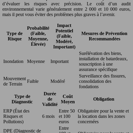
d’évaluer les risques avec précision. Le coût d’un audit
environnemental varie généralement entre 2 000 et 10 000 euros,
mais il peut vous éviter des problèmes plus graves à l’avenir.
Impact
Probabilité
Potentiel
Type de
(Faible,
Mesures de Prévention
(Faible,
Risque
Moyenne,
Recommandées
Modéré,
Élevée)
Important)
Surélévation des biens,
installation de batardeaux,
Inondation
Moyenne
Important
souscription à une
assurance spécifique
Surveillance des fissures,
Mouvement
Faible
Modéré
consolidation des
de Terrain
fondations
Durée
Type de
Coût
de
Obligation
Diagnostic
Moyen
Validité
ERP (État des
Entre 50
Obligatoire pour la vente et
Risques et
6 mois
et 100
la location dans les zones
Pollutions)
euros
concernées
Entre
DPE (Diagnostic de