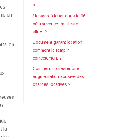
?
les
nie en
Maisons à louer dans le 06 :
où trouver les meilleures
offres ?
Document garant location :
orts en
comment le remplir
correctement ?
Comment contester une
aux
augmentation abusive des
charges locatives ?
breuses
es
ide
t la
e des