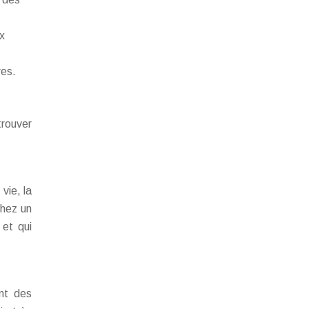
x
res.
trouver
vie, la
chez un
 et qui
ont des