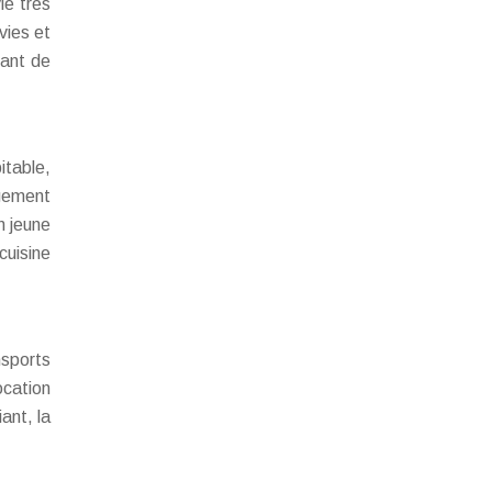
ie très
vies et
tant de
itable,
ogement
n jeune
cuisine
nsports
ocation
ant, la