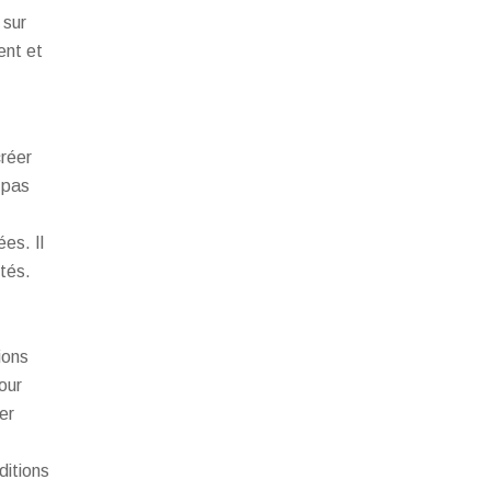
 sur
ent et
créer
 pas
es. Il
tés.
ions
our
er
ditions