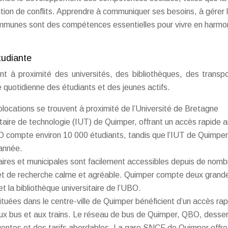
ution de conflits. Apprendre à communiquer ses besoins, à gérer 
ommunes sont des compétences essentielles pour vivre en harmo
étudiante
nt à proximité des universités, des bibliothèques, des transp
 quotidienne des étudiants et des jeunes actifs.
locations se trouvent à proximité de l’Université de Bretagne
itaire de technologie (IUT) de Quimper, offrant un accès rapide 
UBO compte environ 10 000 étudiants, tandis que l’IUT de Quimper
 année.
itaires et municipales sont facilement accessibles depuis de nom
l et de recherche calme et agréable. Quimper compte deux grand
et la bibliothèque universitaire de l’UBO.
tuées dans le centre-ville de Quimper bénéficient d’un accès rap
 bus et aux trains. Le réseau de bus de Quimper, QBO, desser
équentes et des tarifs abordables. La gare SNCF de Quimper offr