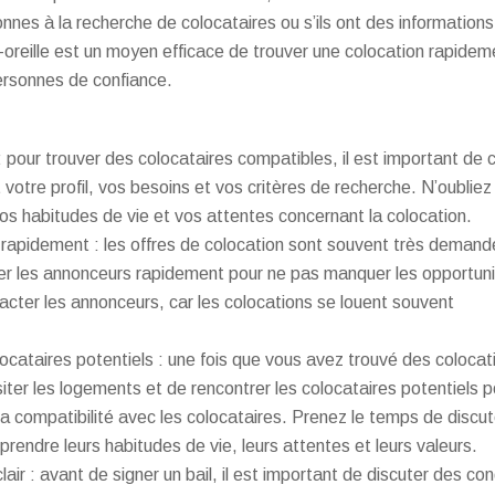
nnes à la recherche de colocataires ou s’ils ont des informations
oreille est un moyen efficace de trouver une colocation rapidem
rsonnes de confiance.
 pour trouver des colocataires compatibles, il est important de 
votre profil, vos besoins et vos critères de recherche. N’oubliez
vos habitudes de vie et vos attentes concernant la colocation.
 rapidement : les offres de colocation sont souvent très demandé
cter les annonceurs rapidement pour ne pas manquer les opportuni
cter les annonceurs, car les colocations se louent souvent
locataires potentiels : une fois que vous avez trouvé des colocat
isiter les logements et de rencontrer les colocataires potentiels p
la compatibilité avec les colocataires. Prenez le temps de discut
rendre leurs habitudes de vie, leurs attentes et leurs valeurs.
lair : avant de signer un bail, il est important de discuter des con