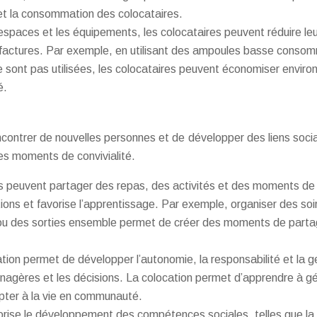
et la consommation des colocataires.
espaces et les équipements, les colocataires peuvent réduire leu
factures. Par exemple, en utilisant des ampoules basse conso
ne sont pas utilisées, les colocataires peuvent économiser enviro
é.
ncontrer de nouvelles personnes et de développer des liens soci
les moments de convivialité.
es peuvent partager des repas, des activités et des moments de
tions et favorise l’apprentissage. Par exemple, organiser des so
 ou des sorties ensemble permet de créer des moments de parta
ion permet de développer l’autonomie, la responsabilité et la g
nagères et les décisions. La colocation permet d’apprendre à gé
pter à la vie en communauté.
orise le développement des compétences sociales, telles que la