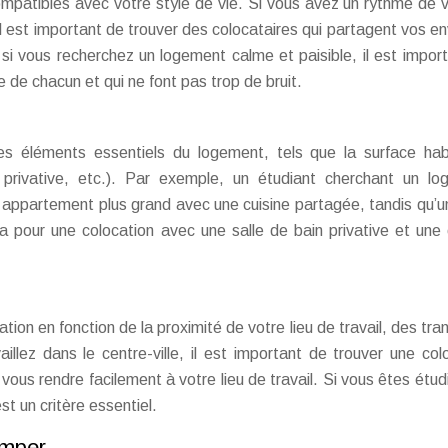
mpatibles avec votre style de vie. Si vous avez un rythme de v
il est important de trouver des colocataires qui partagent vos en
, si vous recherchez un logement calme et paisible, il est impor
 de chacun et qui ne font pas trop de bruit.
les éléments essentiels du logement, tels que la surface hab
n privative, etc.). Par exemple, un étudiant cherchant un l
 appartement plus grand avec une cuisine partagée, tandis qu’u
a pour une colocation avec une salle de bain privative et une 
ion en fonction de la proximité de votre lieu de travail, des tra
lez dans le centre-ville, il est important de trouver une col
us rendre facilement à votre lieu de travail. Si vous êtes étudi
st un critère essentiel.
imper