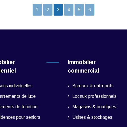
1
2
3
4
5
6
bilier
Immobilier
dentiel
commercial
ons individuelles
Bureaux & entrepôts
artements de luxe
Locaux professionnels
ements de fonction
Magasins & boutiques
dences pour séniors
Usines & stockages