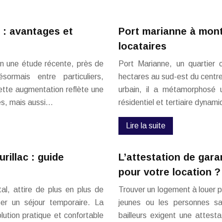
s : avantages et
Port marianne à montp
locataires
lon une étude récente, près de
Port Marianne, un quartier 
rmais entre particuliers,
hectares au sud-est du centre
Cette augmentation reflète une
urbain, il a métamorphosé 
es, mais aussi…
résidentiel et tertiaire dynam
Lire la suite
illac : guide
L’attestation de garan
pour votre location ?
tal, attire de plus en plus de
Trouver un logement à louer p
ser un séjour temporaire. La
jeunes ou les personnes s
lution pratique et confortable
bailleurs exigent une attest