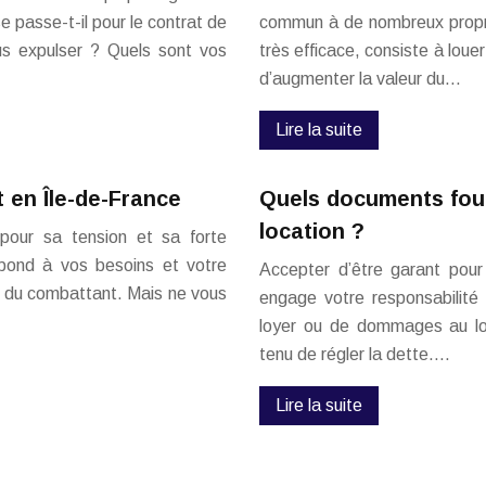
e passe-t-il pour le contrat de
commun à de nombreux propri
ous expulser ? Quels sont vos
très efficace, consiste à loue
d’augmenter la valeur du…
Lire la suite
 en Île-de-France
Quels documents four
location ?
 pour sa tension et sa forte
spond à vos besoins et votre
Accepter d’être garant pour
rs du combattant. Mais ne vous
engage votre responsabilité
loyer ou de dommages au log
tenu de régler la dette….
Lire la suite