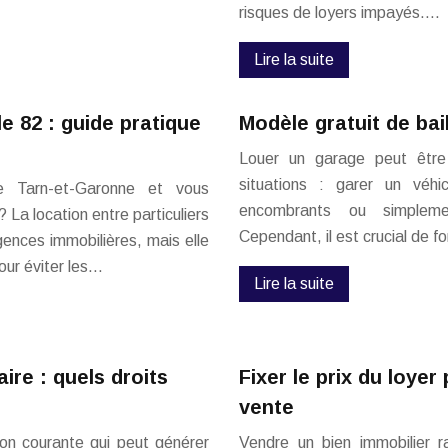
risques de loyers impayés….
Lire la suite
e 82 : guide pratique
Modèle gratuit de bai
Louer un garage peut être
situations : garer un véhi
e Tarn-et-Garonne et vous
encombrants ou simpleme
 La location entre particuliers
Cependant, il est crucial de fo
gences immobilières, mais elle
our éviter les…
Lire la suite
ire : quels droits
Fixer le prix du loyer
vente
ion courante qui peut générer
Vendre un bien immobilier r